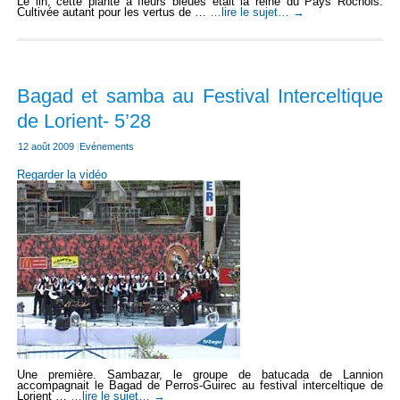
Le lin, cette plante à fleurs bleues était la reine du Pays Rochois.
Cultivée autant pour les vertus de …
…lire le sujet…
→
Bagad et samba au Festival Interceltique
de Lorient- 5’28
12 août 2009
|
Evénements
Regarder la vidéo
Une première. Sambazar, le groupe de batucada de Lannion
accompagnait le Bagad de Perros-Guirec au festival interceltique de
Lorient …
…lire le sujet…
→