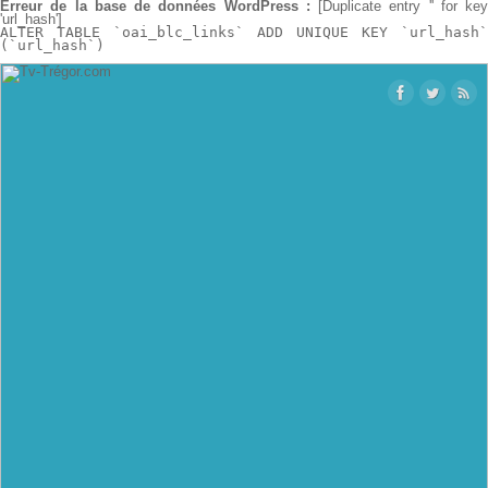
Erreur de la base de données WordPress :
[Duplicate entry '' for key
'url_hash']
ALTER TABLE `oai_blc_links` ADD UNIQUE KEY `url_hash`
(`url_hash`)