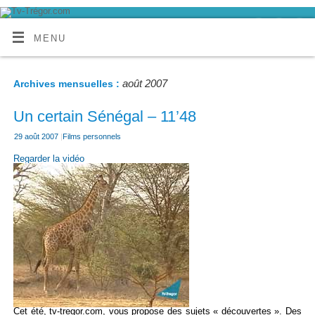
MENU
août 2007
Archives mensuelles :
Un certain Sénégal – 11’48
29 août 2007
|
Films personnels
Regarder la vidéo
Cet été, tv-tregor.com, vous propose des sujets « découvertes ». Des