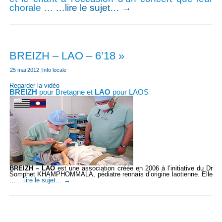
chorale …
…lire le sujet…
→
BREIZH – LAO – 6’18 »
25 mai 2012
|
Info locale
Regarder la vidéo
BREIZH
pour Bretagne et
LAO
pour LAOS
BREIZH – LAO
est une association créée en 2006 à l’initiative du Dr
Somphet KHAMPHOMMALA, pédiatre rennais d’origine laotienne. Elle
…
…lire le sujet…
→