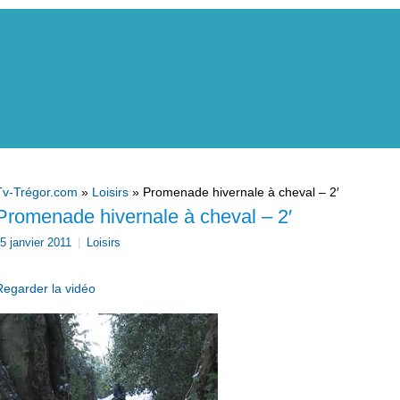
Tv-Trégor.com
»
Loisirs
» Promenade hivernale à cheval – 2′
Promenade hivernale à cheval – 2′
5 janvier 2011
|
Loisirs
Regarder la vidéo