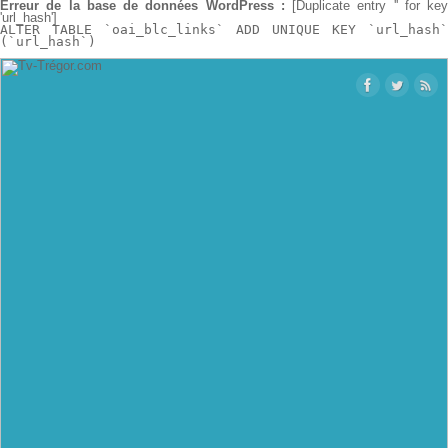
Erreur de la base de données WordPress :
[Duplicate entry '' for key
'url_hash']
ALTER TABLE `oai_blc_links` ADD UNIQUE KEY `url_hash`
(`url_hash`)