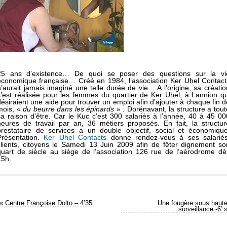
25 ans d’existence… De quoi se poser des questions sur la vi
économique française… Créé en 1984, l’association Ker Uhel Contact
n’aurait jamais imaginé une telle durée de vie… A l’origine, sa créatio
s’est réalisée pour les femmes du quartier de Ker Uhel, à Lannion qu
désiraient une aide pour trouver un emploi afin d’ajouter à chaque fin d
mois, «
du beurre dans les épinards
» . Dorénavant, la structure a tout
sa raison d’être. Car le Kuc c’est 300 salariés à l’année, 40 à 45 00
heures de travail par an, 36 métiers proposés. En fait, la structur
prestataire de services a un double objectif, social et économique
Présentation.
Ker Uhel Contacts
donne rendez-vous à ses salariés
clients, citoyens le Samedi 13 Juin 2009 afin de fêter dignement so
quart de siècle au siège de l’association 126 rue de l’aérodrome dè
15h.
«
Centre Françoise Dolto – 4’35
Une fougère sous haut
surveillance -6′