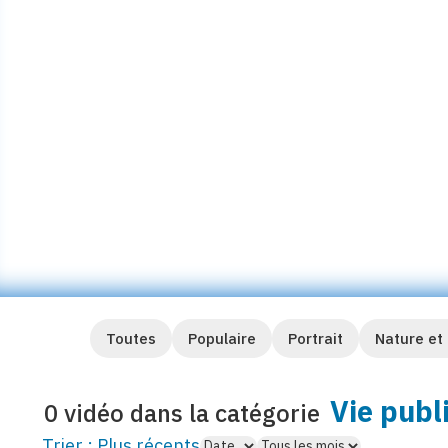
Le 20 juin 2005, tous les acteurs
rendez-vous sur le Sillon à l’occa
Conservatoire du Littoral. Retou
…
Visionner
Toutes
Populaire
Portrait
Nature et
Vie publ
0 vidéo dans la catégorie
Trier :
Plus récents