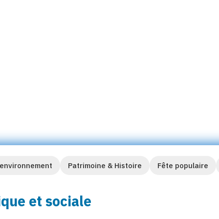
 de ce projet se sont donné
sion des 30 ans du
r en images sur cet événement
 environnement
Patrimoine & Histoire
Fête populaire
ique et sociale