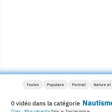
Le 20 juin 2005, tous les acteurs
rendez-vous sur le Sillon à l’occa
Conservatoire du Littoral. Retou
…
Visionner
Toutes
Populaire
Portrait
Nature et
Nautism
0 vidéo dans la catégorie
Trier :
Plus récents