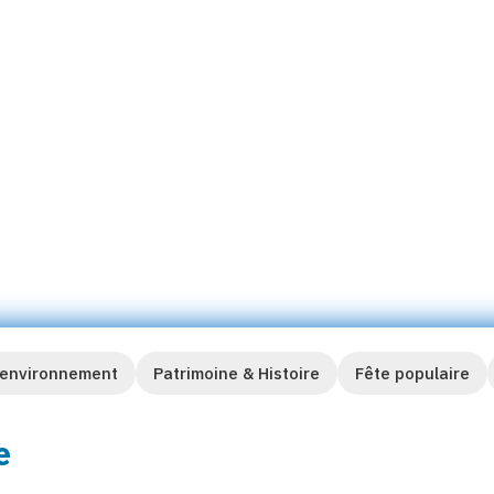
 de ce projet se sont donné
sion des 30 ans du
r en images sur cet événement
 environnement
Patrimoine & Histoire
Fête populaire
e