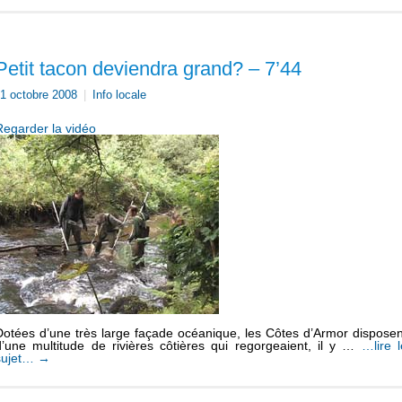
Petit tacon deviendra grand? – 7’44
1 octobre 2008
|
Info locale
Regarder la vidéo
Dotées d’une très large façade océanique, les Côtes d’Armor disposen
d’une multitude de rivières côtières qui regorgeaient, il y …
…lire l
sujet…
→