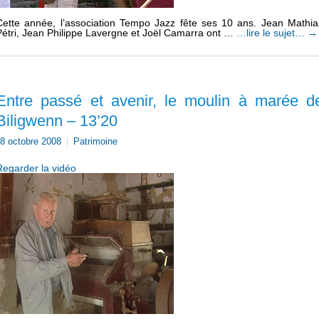
Cette année, l’association Tempo Jazz fête ses 10 ans. Jean Mathia
Pétri, Jean Philippe Lavergne et Joël Camarra ont …
…lire le sujet…
→
Entre passé et avenir, le moulin à marée d
Biligwenn – 13’20
8 octobre 2008
|
Patrimoine
Regarder la vidéo