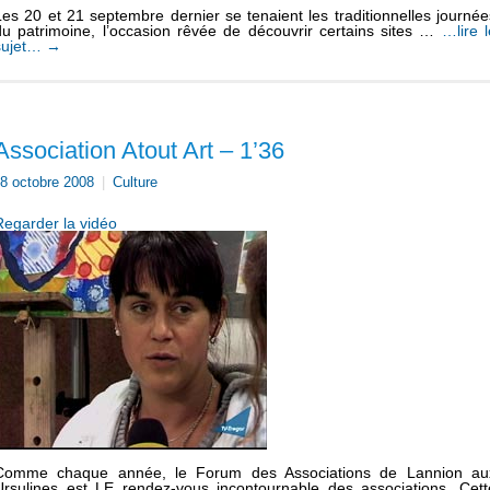
Les 20 et 21 septembre dernier se tenaient les traditionnelles journée
du patrimoine, l’occasion rêvée de découvrir certains sites …
…lire l
sujet…
→
Association Atout Art – 1’36
8 octobre 2008
|
Culture
Regarder la vidéo
Comme chaque année, le Forum des Associations de Lannion au
Ursulines est LE rendez-vous incontournable des associations. Cett