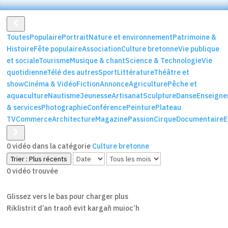
Toutes
Populaire
Portrait
Nature et environnement
Patrimoine &
Histoire
Fête populaire
Association
Culture bretonne
Vie publique
et sociale
Tourisme
Musique & chant
Science & Technologie
Vie
quotidienne
Télé des autres
Sport
Littérature
Théâtre et
show
Cinéma & Vidéo
Fiction
Annonce
Agriculture
Pêche et
aquaculture
Nautisme
Jeunesse
Artisanat
Sculpture
Danse
Enseign
& services
Photographie
Conférence
Peinture
Plateau
TV
Commerce
Architecture
Magazine
Passion
Cirque
Documentaire
0 vidéo dans la catégorie
Culture bretonne
Trier :
Plus récents
0 vidéo trouvée
Glissez vers le bas pour charger plus
Riklistrit d’an traoñ evit kargañ muioc’h