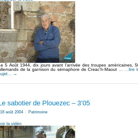
Le 5 Août 1944, dix jours avant l’arrivée des troupes américaines, 5
Allemands de la garnison du sémaphore de Creac’h-Maout …
…lire l
sujet…
→
Le sabotier de Plouezec – 3’05
18 août 2004
|
Patrimoine
oir la vidéo