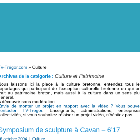
Tv-Trégor.com
» Culture
Culture et Patrimoine
Archives de la catégorie :
Nous laissons ici la place à la culture bretonne, entendez tous le
reportages qui participent de l’exception culturelle bretonne ou qui on
trait au patrimoine breton, mais aussi à la culture dans un sens plu
général.
A découvrir sans modération.
Envie de monter un projet en rapport avec la vidéo ? Vous pouve
contacter TV-Tregor
. Enseignants, administrations, entreprises
ollectivités, si vous souhaitez rélaiser un projet vidéo, n’hésitez pas.
Symposium de sculpture à Cavan – 6’17
6 octobre 2004
|
Culture