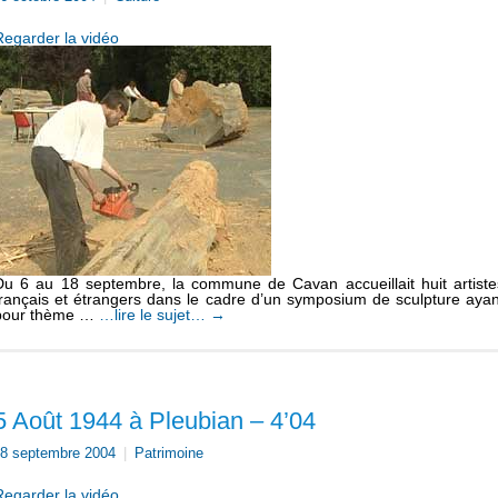
Regarder la vidéo
Du 6 au 18 septembre, la commune de Cavan accueillait huit artiste
français et étrangers dans le cadre d’un symposium de sculpture ayan
pour thème …
…lire le sujet…
→
5 Août 1944 à Pleubian – 4’04
8 septembre 2004
|
Patrimoine
Regarder la vidéo