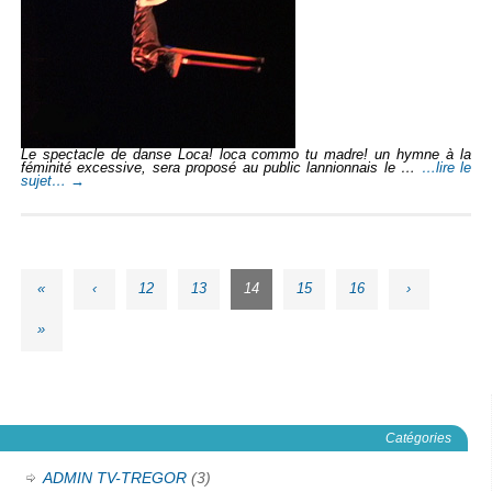
Le spectacle de danse Loca! loca commo tu madre! un hymne à la
féminité excessive, sera proposé au public lannionnais le …
…lire le
sujet…
→
«
‹
12
13
14
15
16
›
»
Catégories
ADMIN TV-TREGOR
(3)