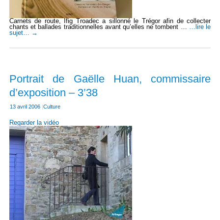
Carnets de route, Ifig Troadec a sillonné le Trégor afin de collecter
chants et ballades traditionnelles avant qu’elles ne tombent …
…lire le
sujet…
→
Portrait de Gaëlle Huan, commissaire
d’exposition – 3’38
13 avril 2006
|
Culture
Regarder la vidéo