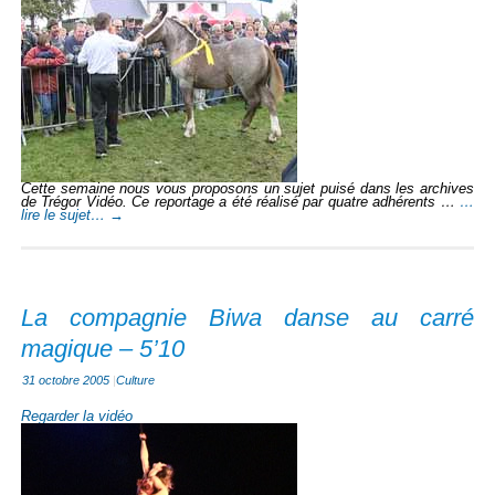
Cette semaine nous vous proposons un sujet puisé dans les archives
de Trégor Vidéo. Ce reportage a été réalisé par quatre adhérents …
…
lire le sujet…
→
La compagnie Biwa danse au carré
magique – 5’10
31 octobre 2005
|
Culture
Regarder la vidéo