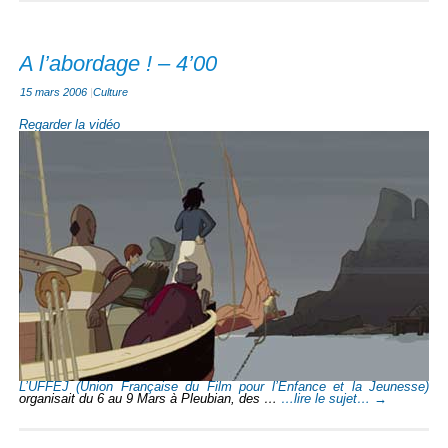
A l’abordage ! – 4’00
15 mars 2006
|
Culture
Regarder la vidéo
L’UFFEJ (Union Française du Film pour l’Enfance et la Jeunesse)
organisait du 6 au 9 Mars à Pleubian, des …
…lire le sujet…
→