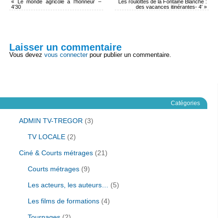
«
Le monde agricole à l’honneur –
Les roulottes de la Fontaine Blanche :
4’30
des vacances itinérantes- 4′
»
Laisser un commentaire
Vous devez
vous connecter
pour publier un commentaire.
Catégories
ADMIN TV-TREGOR
(3)
TV LOCALE
(2)
Ciné & Courts métrages
(21)
Courts métrages
(9)
Les acteurs, les auteurs…
(5)
Les films de formations
(4)
Tournages
(2)