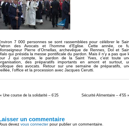
Environ 7 000 personnes se sont rassemblées pour célébrer le Sain
Patron des Avocats et l’homme d’Eglise. Cette année, ce fu
Monseigneur Pierre d’Ornellas, archevêque de Rennes, Dol et Sain
Malo qui présida la messe pontificale du pardon. Mais il n’y a pas que l
jour J qui compte, le pardon de la Saint Yves, c’est toute un
organisation, des préparatifs importants en amont et surtout, u
colloque des avocats. Retour sur une semaine de préparatifs, un
eillée, l’office et la procession avec Jacques Cerutti.
«
Une course de la solidarité – 6’25
Sécurité Alimentaire – 4’55
Laisser un commentaire
Vous devez
vous connecter
pour publier un commentaire.