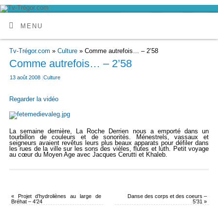
MENU
Tv-Trégor.com
»
Culture
» Comme autrefois… – 2’58
Comme autrefois… – 2’58
13 août 2008
|
Culture
Regarder la vidéo
La semaine dernière, La Roche Derrien nous a emporté dans un
tourbillon de couleurs et de sonorités. Ménestrels, vassaux et
seigneurs avaient revêtus leurs plus beaux apparats pour défiler dans
les rues de la ville sur les sons des vièles, flutes et luth. Petit voyage
au cœur du Moyen Age avec Jacques Cerutti et Khaleb.
«
Projet d’hydroliènes au large de
Danse des corps et des coeurs –
Bréhat – 4’24
5’31
»