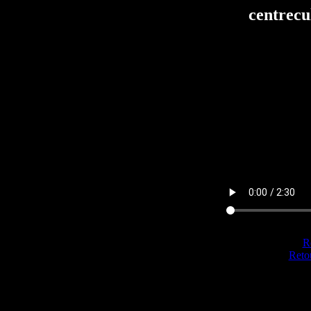
centrecu
Re
Reto