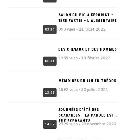
SALON DU BIO À KERGRIST –
1ÈRE PARTIE – L’ALIMENTAIRE
890 vues • 21 juillet 2022
03:34
DES CHEVAUX ET DES HOMMES
1185 vues • 19 février 2022
06:31
MÉMOIRES DU LIN EN TRÉGOR
1592 vues • 30 juillet 2021
13:28
JOURNÉES D’ÉTÉ DES
SCARABÉES – LA PAROLE EST
AUX EXPOSANTS
2799 vues • 20 novembre 2020
14:07