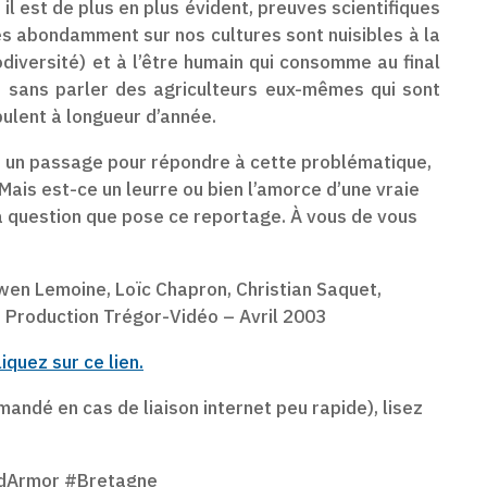
il est de plus en plus évident, preuves scientifiques
sés abondamment sur nos cultures sont nuisibles à la
iodiversité) et à l’être humain qui consomme au final
; sans parler des agriculteurs eux-mêmes qui sont
pulent à longueur d’année.
yer un passage pour répondre à cette problématique,
 Mais est-ce un leurre ou bien l’amorce d’une vraie
 la question que pose ce reportage. À vous de vous
lwen Lemoine, Loïc Chapron, Christian Saquet,
 Production Trégor-Vidéo – Avril 2003
liquez sur ce lien.
mandé en cas de liaison internet peu rapide), lisez
sdArmor #Bretagne