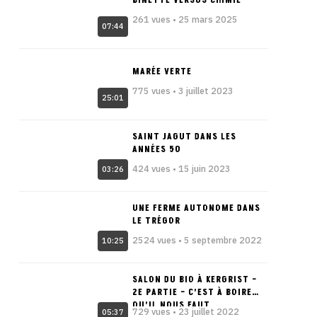
BINETTE VERSUS CHIMIE
261 vues • 25 mars 2025
07:44
MARÉE VERTE
775 vues • 3 juillet 2023
25:01
SAINT JAGUT DANS LES
ANNÉES 50
424 vues • 15 juin 2023
03:26
UNE FERME AUTONOME DANS
LE TRÉGOR
2524 vues • 5 septembre 2022
10:25
SALON DU BIO À KERGRIST –
2E PARTIE – C’EST À BOIRE
QU’IL NOUS FAUT
729 vues • 23 juillet 2022
05:37