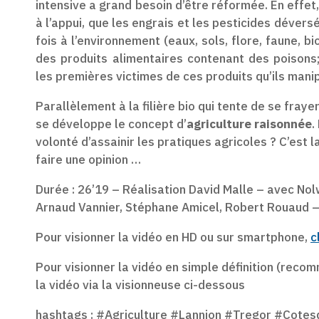
intensive a grand besoin d’être réformée. En effet, 
à l’appui, que les engrais et les pesticides déver
fois à l’environnement (eaux, sols, flore, faune, b
des produits alimentaires contenant des poisons
les premières victimes de ces produits qu’ils mani
Parallèlement à la filière bio qui tente de se fra
se développe le concept d’
agriculture raisonnée
.
volonté d’assainir les pratiques agricoles ? C’est
faire une opinion …
Durée : 26’19 – Réalisation David Malle – avec No
Arnaud Vannier, Stéphane Amicel, Robert Rouaud –
Pour visionner la vidéo en HD ou sur smartphone,
c
Pour visionner la vidéo en simple définition (recom
la vidéo via la visionneuse ci-dessous
hashtags : #Agriculture #Lannion #Tregor #Cote