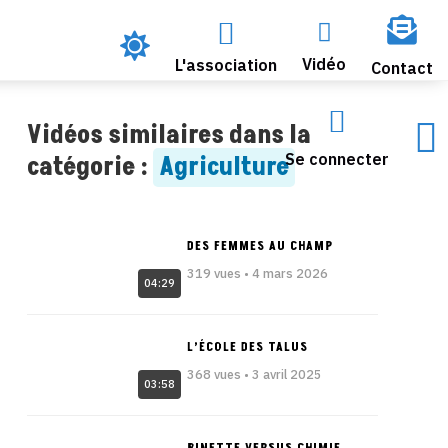




Vidéo
L'association
Contact


Vidéos similaires dans la
Se connecter
catégorie :
Agriculture
DES FEMMES AU CHAMP
319 vues • 4 mars 2026
04:29
L’ÉCOLE DES TALUS
368 vues • 3 avril 2025
03:58