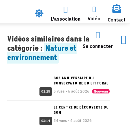




Vidéo
L'association
Contact


Vidéos similaires dans la
Se connecter
catégorie :
Nature et
environnement
30E ANNIVERSAIRE DU
CONSERVATOIRE DU LITTORAL
5 vues • 6 août 2026
Nouveau
02:25
LE CENTRE DE DÉCOUVERTE DU
SON
34 vues • 4 août 2026
03:14