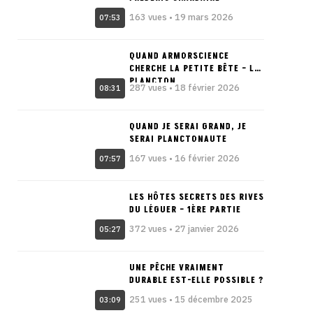
163 vues • 19 mars 2026
07:53
QUAND ARMORSCIENCE
CHERCHE LA PETITE BÊTE – LE
PLANCTON
287 vues • 18 février 2026
08:31
QUAND JE SERAI GRAND, JE
SERAI PLANCTONAUTE
167 vues • 16 février 2026
07:57
LES HÔTES SECRETS DES RIVES
DU LÉGUER – 1ÈRE PARTIE
372 vues • 27 janvier 2026
05:27
UNE PÊCHE VRAIMENT
DURABLE EST-ELLE POSSIBLE ?
251 vues • 15 décembre 2025
03:09