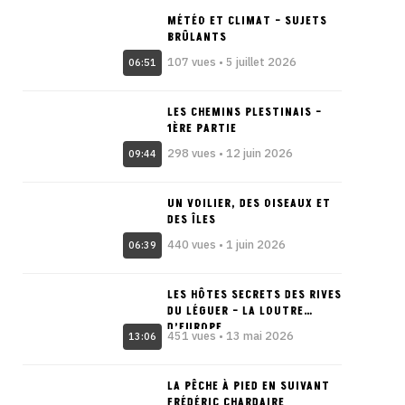
MÉTÉO ET CLIMAT – SUJETS
BRÛLANTS
107 vues • 5 juillet 2026
06:51
LES CHEMINS PLESTINAIS –
1ÈRE PARTIE
298 vues • 12 juin 2026
09:44
UN VOILIER, DES OISEAUX ET
DES ÎLES
440 vues • 1 juin 2026
06:39
LES HÔTES SECRETS DES RIVES
DU LÉGUER – LA LOUTRE
D’EUROPE
451 vues • 13 mai 2026
13:06
LA PÊCHE À PIED EN SUIVANT
FRÉDÉRIC CHARDAIRE