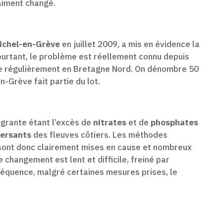
raiment changé.
ichel-en-Grève
en juillet 2009, a mis en évidence la
ourtant, le problème est réellement connu depuis
ve régulièrement en Bretagne Nord. On dénombre 50
-Grève fait partie du lot.
lagrante étant l’excès de
nitrates
et de
phosphates
versants
des fleuves côtiers. Les méthodes
 sont donc clairement mises en cause et nombreux
e changement est lent et difficile, freiné par
séquence, malgré certaines mesures prises, le