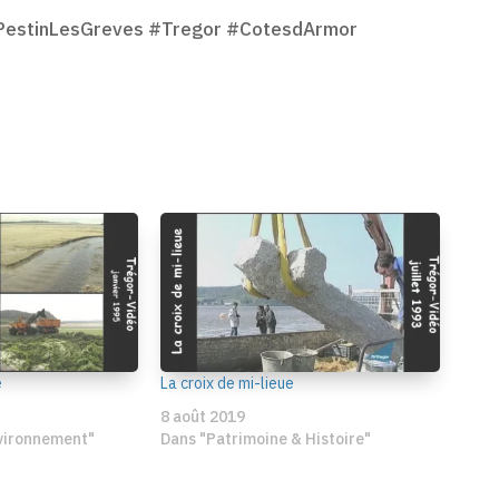
#PestinLesGreves #Tregor #CotesdArmor
e
La croix de mi-lieue
8 août 2019
nvironnement"
Dans "Patrimoine & Histoire"