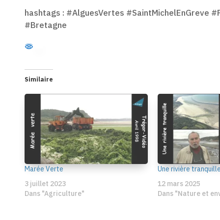
hashtags : #AlguesVertes #SaintMichelEnGreve 
#Bretagne
Similaire
Marée Verte
Une rivière tranquill
3 juillet 2023
12 mars 2025
Dans "Agriculture"
Dans "Nature et e