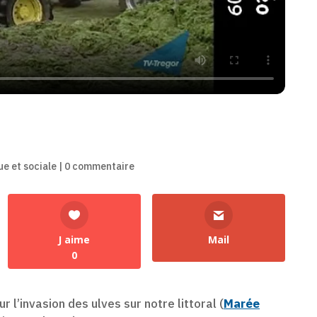
ue et sociale
|
0 commentaire
J aime
Mail
0
 l’invasion des ulves sur notre littoral (
Marée