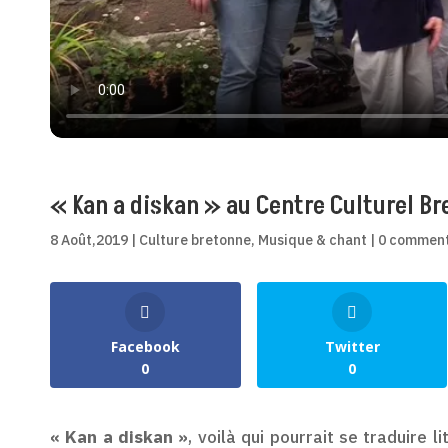
« Kan a diskan » au Centre Culturel Br
8 Août,2019
|
Culture bretonne
,
Musique & chant
|
0 comment
0
Shares
Facebook
Twitter
0
0
« Kan a diskan »
, voilà qui pourrait se traduire 