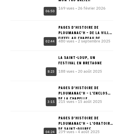
MON TRO BREIZH
169 vues • 26 février 2026
06:50
PAGES D’HISTOIRE DE
PLOUMANAC’H – DE LA VILLA
EIFFEL AU CHAPEAU DE
480 vues • 2 septembre 2025
02:44
NAPOLÉON
LA SAINT-LOUP, UN
FESTIVAL EN BRETAGNE
188 vues • 20 août 2025
8:23
PAGES D’HISTOIRE DE
PLOUMANAC’H – L’ENCLOS
DE LA CHAPELLE
215 vues • 15 août 2025
3:15
PAGES D’HISTOIRE DE
PLOUMANAC’H – L’ORATOIRE
DE SAINT-GUIREC
239 vues • 4 août 2025
04:24