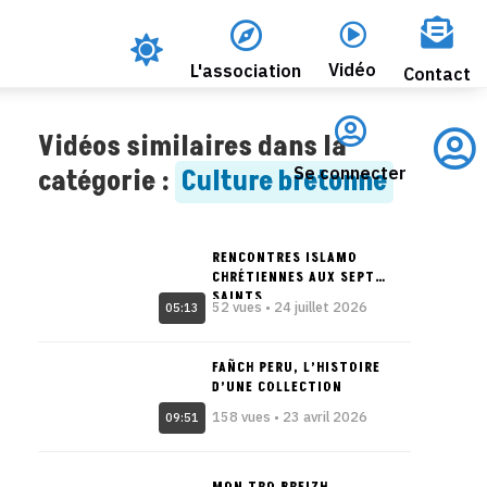




Vidéo
L'association
Contact


Vidéos similaires dans la
Se connecter
catégorie :
Culture bretonne
RENCONTRES ISLAMO
CHRÉTIENNES AUX SEPT
SAINTS
52 vues • 24 juillet 2026
05:13
FAÑCH PERU, L’HISTOIRE
D’UNE COLLECTION
158 vues • 23 avril 2026
09:51