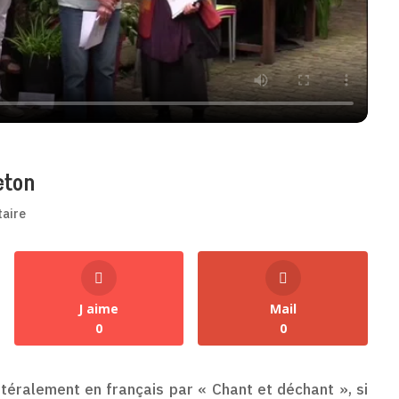
eton
aire
J aime
Mail
0
0
littéralement en français par « Chant et déchant », si