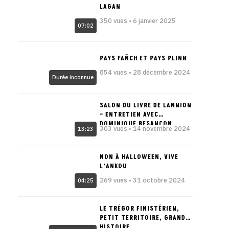
LAGAN
350 vues • 6 janvier 2025
07:02
PAYS FAÑCH ET PAYS PLINN
854 vues • 28 décembre 2024
Durée inconnue
SALON DU LIVRE DE LANNION
– ENTRETIEN AVEC
DOMINIQUE BESANÇON
303 vues • 14 novembre 2024
13:23
NON À HALLOWEEN, VIVE
L’ANKOU
269 vues • 31 octobre 2024
04:25
LE TRÉGOR FINISTÉRIEN,
PETIT TERRITOIRE, GRANDE
HISTOIRE