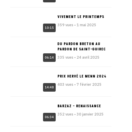
VIVEMENT LE PRINTEMPS
359 vues • 1 mai 2025
10:15
DU PARDON BRETON AU
PARDON DE SAINT-GUIREC
335 vues • 24 avril 2025
06:14
PRIX HERVÉ LE MENN 2024
403 vues • 7 février 2025
14:48
BARZAZ – RENAISSANCE
352 vues • 30 janvier 2025
06:34