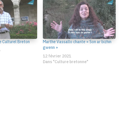
e Culturel Breton
Marthe Vassallo chante « Son ar bizhin
gwenn »
6
12 février 2021
Dans "Culture bretonne"