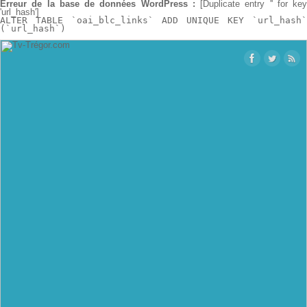
Erreur de la base de données WordPress :
[Duplicate entry '' for key
'url_hash']
ALTER TABLE `oai_blc_links` ADD UNIQUE KEY `url_hash`
(`url_hash`)